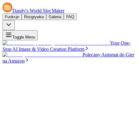
Dandy's World Slot Maker
Funkcje
Rozgrywka
Galeria
FAQ
Toggle Menu
Your One-
Stop AI Image & Video Creation Platform
Polecany Automat do Gier
na Amazon
Graj teraz