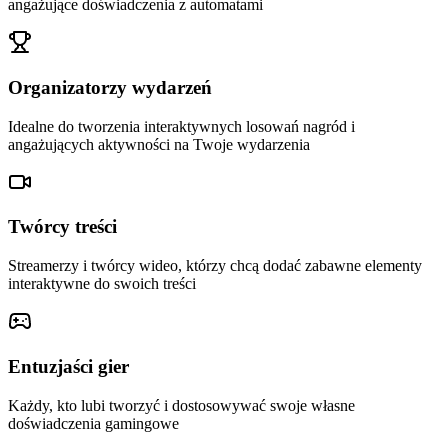
angażujące doświadczenia z automatami
Organizatorzy wydarzeń
Idealne do tworzenia interaktywnych losowań nagród i
angażujących aktywności na Twoje wydarzenia
Twórcy treści
Streamerzy i twórcy wideo, którzy chcą dodać zabawne elementy
interaktywne do swoich treści
Entuzjaści gier
Każdy, kto lubi tworzyć i dostosowywać swoje własne
doświadczenia gamingowe