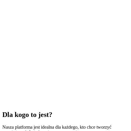
Dandy’s World draw🌈
Vs impostor
Hapless bobers Me
Dla kogo to jest?
Nasza platforma jest idealna dla każdego, kto chce tworzyć