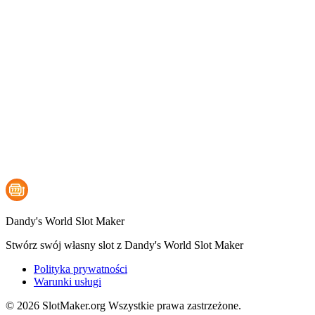
Czy mogę edytować mój automat po publikacji?
Na jakich urządzeniach mogę używać Slot Makera?
Jak gracze korzystają z mojego automatu?
Czy Slot Maker nadaje się na wydarzenia i aktywności?
Co czyni Slot Makera wyjątkowym?
Dandy's World Slot Maker
Stwórz swój własny slot z Dandy's World Slot Maker
Polityka prywatności
Warunki usługi
©
2026
SlotMaker.org
Wszystkie prawa zastrzeżone.