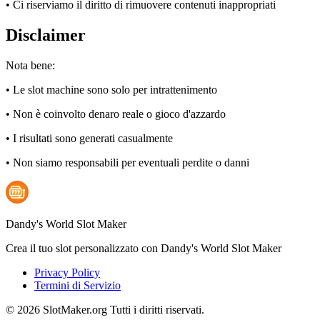
• Ci riserviamo il diritto di rimuovere contenuti inappropriati
Disclaimer
Nota bene:
• Le slot machine sono solo per intrattenimento
• Non è coinvolto denaro reale o gioco d'azzardo
• I risultati sono generati casualmente
• Non siamo responsabili per eventuali perdite o danni
Dandy's World Slot Maker
Crea il tuo slot personalizzato con Dandy's World Slot Maker
Privacy Policy
Termini di Servizio
©
2026
SlotMaker.org
Tutti i diritti riservati.