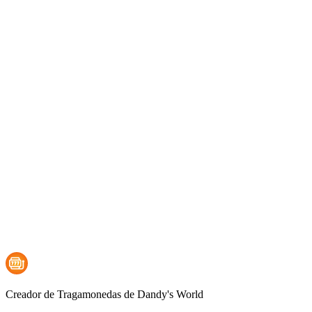
¿Puedo personalizar la apariencia de mi máquina tragamonedas?
¿Cómo comparto mi máquina tragamonedas?
¿Puedo editar mi máquina tragamonedas después de publicarla?
¿En qué dispositivos puedo usar Slot Maker?
¿Cómo usan los jugadores mi máquina tragamonedas?
¿Es Slot Maker adecuado para eventos y actividades?
¿Qué hace único a Slot Maker?
Creador de Tragamonedas de Dandy's World